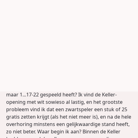
ik met die spanning om moest gaan. Maar ik overdrijf
niet als ik zeg dat dit de belangrijkste twee weken van
mijn leven tot nu toe zouden gaan worden. Ik was
goed voorbereid en nu moest ik het hoofd koel
houden en doen wat ik met mezelf en mijn team had
afgesproken.
Op de avond voor de eerste partij ging er van alles
door mijn hoofd. Moet ik niet tóch met 1.35-30!?
openen morgen, in het kader van psychologische
oorlogsvoering? Om hem meteen het idee te geven
dat ik zijn eigen wapens beter ken dan hij zelf? Of
toch 1.33-29, waarna hij in de afgelopen jaren alleen
maar 1...17-22 gespeeld heeft? Ik vind de Keller-
opening met wit sowieso al lastig, en het grootste
probleem vind ik dat een zwartspeler een stuk of 25
gratis zetten krijgt (als het niet meer is), en na de hele
overhoring minstens een gelijkwaardige stand heeft,
zo niet beter. Waar begin ik aan? Binnen de Keller