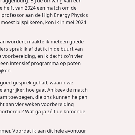
 Kraggenburg. Bij de omvang van een
de helft van 2024 een match om de
n professor aan de High Energy Physics
oest bijspijkeren, kon ik in mei 2024
gaan worden, maakte ik meteen goede
rs sprak ik af dat ik in de buurt van
oorbereiding, en ik dacht zo'n vier
e een intensief programma op poten
jken.
en goed gesprek gehad, waarin we
elangrijker, hoe gaat Anikeev de match
am toevoegen, die ons kunnen helpen
echt aan vier weken voorbereiding
voorbereid? Wat ga ja zélf de komende
mmer. Voordat ik aan dit hele avontuur