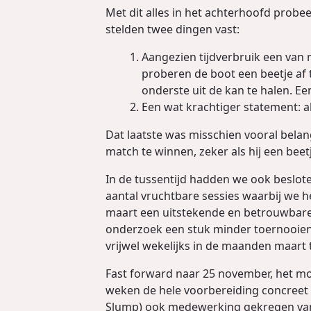
Met dit alles in het achterhoofd probe
stelden twee dingen vast:
Aangezien tijdverbruik een van mi
proberen de boot een beetje af t
onderste uit de kan te halen. Een 
Een wat krachtiger statement: als
Dat laatste was misschien vooral belan
match te winnen, zeker als hij een beet
In de tussentijd hadden we ook beslote
aantal vruchtbare sessies waarbij we h
maart een uitstekende en betrouwbare
onderzoek een stuk minder toernooien d
vrijwel wekelijks in de maanden maart
Fast forward naar 25 november, het mome
weken de hele voorbereiding concreet 
Slump) ook medewerking gekregen van 