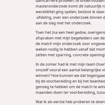
damcarrière probeert te onderhouden -
masteronderzoek komt dit natuurlijk nó
wereldtitel ging spelen, besloot ik da
-afdeling, over een onderzoek binnen 
aan de slag met het onderzoek.
Toen het (na een heel gedoe, overigen
afspraken met mijn begeleiders van de 
de match mijn onderzoek voor ongevee
weken nodig te hebben vanaf dat mome
zetten met sparring, concrete opening
In de zomer had ik met mijn team (toen
onszelf vooral een aantal belangrijke 
winnen? Hoe kunnen we dat tegengaan
bij de voorbereiding en bij het beantw
genoeg te hebben om de match te winne
maanden doen ter voorbereiding, tuss
Wat ik als eerste heb proberen te doen