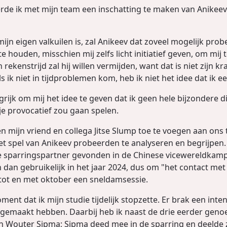
erde ik met mijn team een inschatting te maken van Anikee
jn eigen valkuilen is, zal Anikeev dat zoveel mogelijk prober
e houden, misschien mij zelfs licht initiatief geven, om mij
rekenstrijd zal hij willen vermijden, want dat is niet zijn kr
 ik niet in tijdproblemen kom, heb ik niet het idee dat ik e
grijk om mij het idee te geven dat ik geen hele bijzondere
je provocatief zou gaan spelen.
n mijn vriend en collega Jitse Slump toe te voegen aan ons
et spel van Anikeev probeerden te analyseren en begrijpen
 sparringspartner gevonden in de Chinese vicewereldkampi
an gebruikelijk in het jaar 2024, dus om "het contact met d
 tot en met oktober een sneldamsessie.
nt dat ik mijn studie tijdelijk stopzette. Er brak een inten
gemaakt hebben. Daarbij heb ik naast de drie eerder geno
Wouter Sipma; Sipma deed mee in de sparring en deelde zi