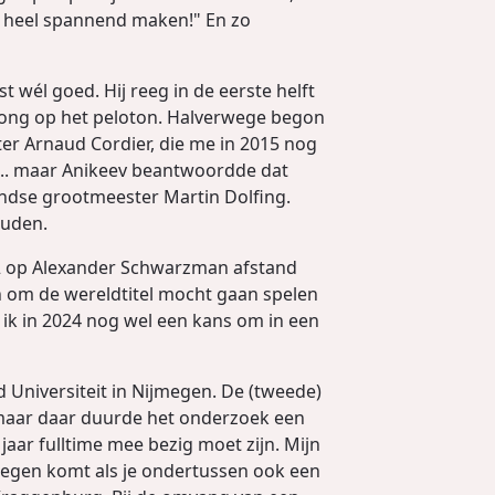
K heel spannend maken!" En zo
 wél goed. Hij reeg in de eerste helft
rong op het peloton. Halverwege begon
ster Arnaud Cordier, die me in 2015 nog
el... maar Anikeev beantwoordde dat
andse grootmeester Martin Dolfing.
ouden.
22 op Alexander Schwarzman afstand
ch om de wereldtitel mocht gaan spelen
 ik in 2024 nog wel een kans om in een
 Universiteit in Nijmegen. De (tweede)
, maar daar duurde het onderzoek een
l jaar fulltime mee bezig moet zijn. Mijn
elegen komt als je ondertussen ook een