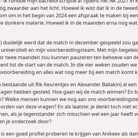
 ik rondde mijn bachelorscriptie af tíjdens het NK 2021 in
g zwaarder aan het licht. Hoewel ik wist dat ik in de twee
arom om in het begin van 2024 een afspraak te maken bij ee
de donkere materie. Hoewel ik in de maanden erna nog wat m
s) duidelijk werd dat de match in december gespeeld zou 
universiteit en mijn voorbereidingsteam. Met mijn begeleide
r twee maanden zou kunnen pauzeren ten behoeve van de v
nt tot de start van de match. In die vier weken zouden w
svoorbereiding en alles wat nog meer bij een match komt ki
 bestaande uit Rik Keurentjes en Alexander Baliakin) al e
vragen hebben gesteld. Hoe gaan wij de match winnen? En b
? Welke mensen kunnen we nog aan ons voorbereidingste
oorden van deze vragen? En als laatste: je denkt toch niet 
n, als je tegenstander zich misschien wel een jaar heeft 
en je onderzoek door?
 is een goed profiel proberen te krijgen van Anikeev als da