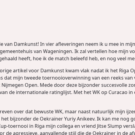
ie van Damkunst! In vier afleveringen neem ik u mee in mijn 
gemeentehuis van Wageningen. Ik zal vertellen hoe mijn voo
ehaald heeft, hoe ik de match beleefd heb, en nog veel me
vorige artikel voor Damkunst kwam vlak nadat ik het Riga 
was dat mijn tweede toernooioverwinning van een reeks van v
 Nijmegen Open. Mede door deze bijzonder succesvolle zom
n de internationale ratinglijst. Met het WK op Curacao in o
chreven over dat bewuste WK, maar naast natuurlijk mijn ijz
In het bijzonder de Oekraïner Yuriy Anikeev. Ik kan me nog 
up-toernooi in Riga mijn collega en vriend Jitse Slump vers
r de agressieve, aanvallende stijl die de Oekraïner in de a