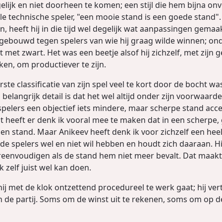
elijk en niet doorheen te komen; een stijl die hem bijna 
ele technische speler, "een mooie stand is een goede stand".
en, heeft hij in die tijd wel degelijk wat aanpassingen gema
ebouwd tegen spelers van wie hij graag wilde winnen; ond
t met zwart. Het was een beetje alsof hij zichzelf, met zijn
ken, om productiever te zijn.
te classificatie van zijn spel veel te kort door de bocht was.
 belangrijk detail is dat het wel altijd onder zijn voorwaar
l spelers een objectief iets mindere, maar scherpe stand a
Dat heeft er denk ik vooral mee te maken dat in een scherpe
en stand. Maar Anikeev heeft denk ik voor zichzelf een heel
de spelers wel en niet wil hebben en houdt zich daaraan. H
ereenvoudigen als de stand hem niet meer bevalt. Dat maakt 
ik zelf juist wel kan doen.
j met de klok ontzettend procedureel te werk gaat; hij vertr
an de partij. Soms om de winst uit te rekenen, soms om op d