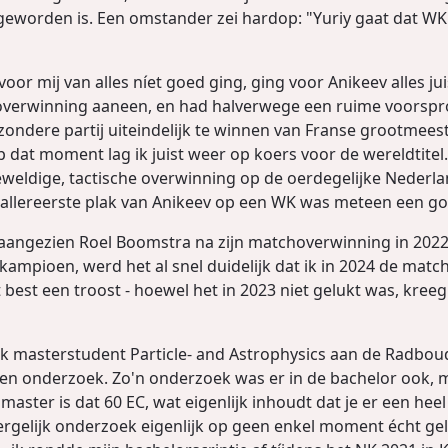
geworden is. Een omstander zei hardop: "Yuriy gaat dat W
 mij van alles níet goed ging, ging voor Anikeev alles juist
 overwinning aaneen, en had halverwege een ruime voorsp
ijzondere partij uiteindelijk te winnen van Franse grootmee
Op dat moment lag ik juist weer op koers voor de wereldtit
weldige, tactische overwinning op de oerdegelijke Nederl
de allereerste plak van Anikeev op een WK was meteen een g
r aangezien Roel Boomstra na zijn matchoverwinning in 20
kampioen, werd het al snel duidelijk dat ik in 2024 de mat
est een troost - hoewel het in 2023 niet gelukt was, kreeg
k masterstudent Particle- and Astrophysics aan de Radboud
eigen onderzoek. Zo'n onderzoek was er in de bachelor ook
e master is dat 60 EC, wat eigenlijk inhoudt dat je er een hee
dergelijk onderzoek eigenlijk op geen enkel moment écht g