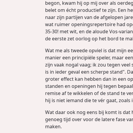
begon, kwam hij op mij over als oerdeg
belet om écht productief te zijn. Een h
naar zijn partijen van de afgelopen jar
wat ruimer openingsrepertoire had opg
35-30! met wit, en de aloude Vos-varian
de eerste zet oorlog op het bord te ma
Wat me als tweede opviel is dat mijn eers
manier een principiële speler, maar een
zijn vaak nogal vaag; ik zou tegen vee
is in ieder geval een scherpe stand". 
groter effect kan hebben dan in een op
standen en openingen hij tegen bepaal
remise af te wikkelen of de stand te v
hij is niet iemand die te vér gaat, zoals 
Wat daar ook nog eens bij komt is dat hi
genoeg tijd over voor de latere fase v
maken.