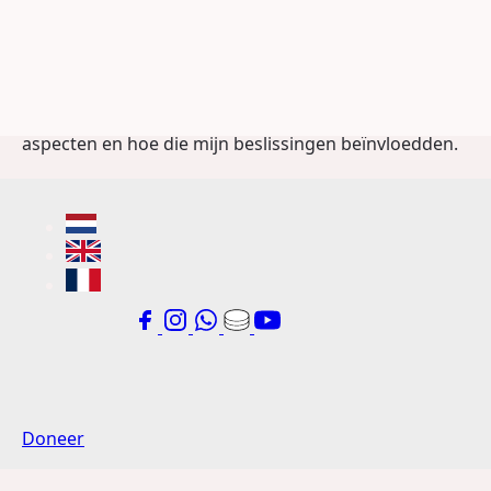
ronde 17 cruciaal. Hij stond erom bekend dat hij
moeilijk te verslaan was, dus ik moest de partij heel
behoedzaam aanpakken. Hoewel deze partij de
schoonheidsprijs won op het wereldkampioenschap
2007, wil ik me richten op de psychologische
aspecten en hoe die mijn beslissingen beïnvloedden.
Doneer