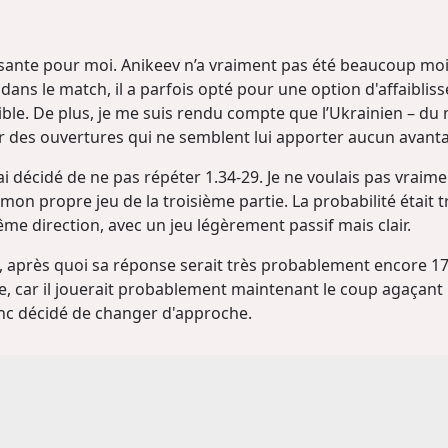
essante pour moi. Anikeev n’a vraiment pas été beaucoup m
 dans le match, il a parfois opté pour une option d'affaibl
onible. De plus, je me suis rendu compte que l’Ukrainien – 
er des ouvertures qui ne semblent lui apporter aucun avant
’ai décidé de ne pas répéter 1.34-29. Je ne voulais pas vraime
on propre jeu de la troisième partie. La probabilité était t
me direction, avec un jeu légèrement passif mais clair.
, après quoi sa réponse serait très probablement encore 17-
ie, car il jouerait probablement maintenant le coup agaçant 
nc décidé de changer d'approche.