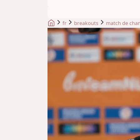
fr
breakouts
match de cham