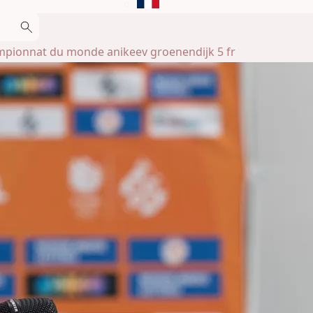
pionnat du monde anikeev groenendijk 5 fr