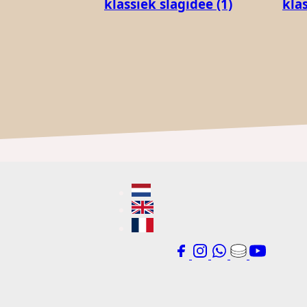
klassiek slagidee (1)
klas