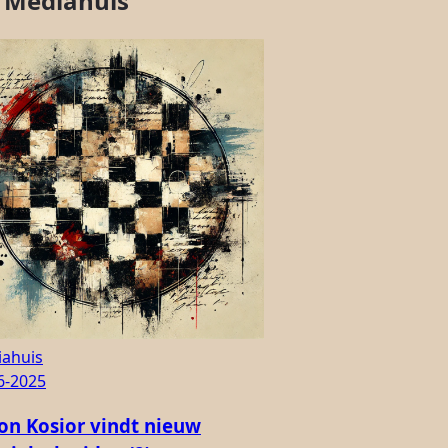
 Mediahuis
ahuis
6-2025
on Kosior vindt nieuw