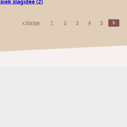
siek slagidee (2)
« Vorige
1
2
3
4
5
6