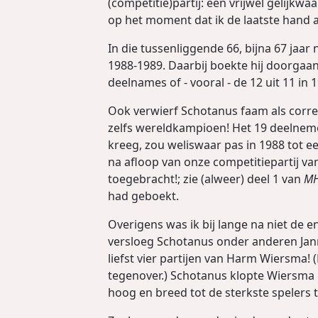
(competitie)partij: een vrijwel gelijkw
op het moment dat ik de laatste hand a
In die tussenliggende 66, bijna 67 ja
1988-1989. Daarbij boekte hij doorgaans
deelnames of - vooral - de 12 uit 11 in 
Ook verwierf Schotanus faam als corr
zelfs wereldkampioen! Het 19 deelneme
kreeg, zou weliswaar pas in 1988 tot e
na afloop van onze competitiepartij va
toegebracht!; zie (alweer) deel 1 van
M
had geboekt.
Overigens was ik bij lange na niet de 
versloeg Schotanus onder anderen Jann
liefst vier partijen van Harm Wiersma! 
tegenover.) Schotanus klopte Wiersma ni
hoog en breed tot de sterkste spelers 