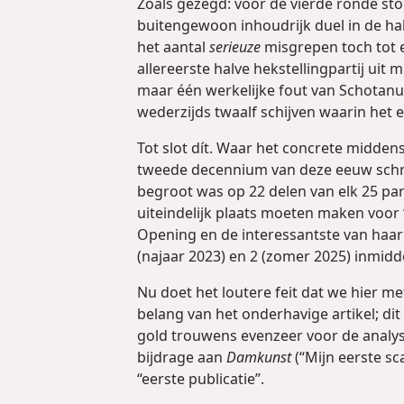
Zoals gezegd: voor de vierde ronde st
buitengewoon inhoudrijk duel in de hal
het aantal
serieuze
misgrepen toch tot 
allereerste halve hekstellingpartij uit 
maar één werkelijke fout van Schotanu
wederzijds twaalf schijven waarin het e
Tot slot dít. Waar het concrete middens
tweede decennium van deze eeuw schree
begroot was op 22 delen van elk 25 part
uiteindelijk plaats moeten maken voor 
Opening en de interessantste van haar v
(najaar 2023) en 2 (zomer 2025) inmid
Nu doet het loutere feit dat we hier me
belang van het onderhavige artikel; d
gold trouwens evenzeer voor de analyse
bijdrage aan
Damkunst
(“Mijn eerste s
“eerste publicatie”.