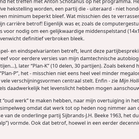
ond het treffen met Anton Schotanus op het programma. Het 
ve hekstelling worden, een partij die - uiteraard - niet ho
een minimum beperkt bleef. Wat misschien des te verrasse
mijn carrière betrof! Eigenlijk was er, zoals de computergest
s voor nodig om een gelijkwaardige middenspelstand (14x14
venwicht definitief verbroken bleek.
pel- en eindspelvarianten betreft, leunt deze partijbespreki
f voor eerdere versies van mijn damtechnische autobiograf
ijen…), later “Plan-K” (10 delen, 30 partijen). Zoals bekend
“Plan-P”, het - misschien niet eens heel veel minder megal
ele verschijningsvormen centraal stelt. Enfin - zie
Mijn Hol
dels daadwerkelijk het levenslicht hebben mogen aanschou
t “oud werk” te maken hebben, naar mijn overtuiging in het 
it simpelweg omdat dat werk tot op heden nog nimmer aan 
 van de onderlinge partij Sijbrands-J.H. Beeke 1963, het d
calp”) vormde. Ook dat betrof, hoewel in een eerder decen