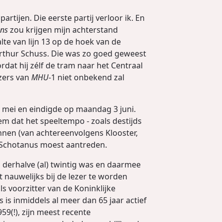
rtijen. Die eerste partij verloor ik. En
ns
zou krijgen mijn achterstand
te van lijn 13 op de hoek van de
Arthur Schuss. Die was zo goed geweest
dat hij zélf de tram naar het Centraal
ezers van
MHU
-1 niet onbekend zal
1 mei en eindigde op maandag 3 juni.
m dat het speeltempo - zoals destijds
onnen (van achtereenvolgens Klooster,
n Schotanus moest aantreden.
 derhalve (al) twintig was en daarmee
nauwelijks bij de lezer te worden
ls voorzitter van de Koninklijke
 inmiddels al meer dan 65 jaar actief
59(!), zijn meest recente