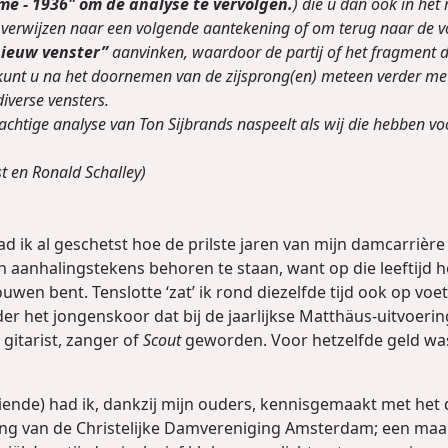
me - 1936" om de analyse te vervolgen.
) die u dan ook in het
e verwijzen naar een volgende aantekening of om terug naar de v
nieuw venster”
aanvinken, waardoor de partij of het fragment d
 kunt u na het doornemen van de zijsprong(en) meteen verder me
iverse vensters.
achtige analyse van Ton Sijbrands naspeelt als wij die hebben vo
 en Ronald Schalley)
d ik al geschetst hoe de prilste jaren van mijn damcarrièr
 aanhalingstekens behoren te staan, want op die leeftijd h
uwen bent. Tenslotte ‘zat’ ik rond diezelfde tijd ook op voetb
 het jongenskoor dat bij de jaarlijkse Matthäus-uitvoering
 gitarist, zanger of
Scout
geworden. Voor hetzelfde geld was
tiende) had ik, dankzij mijn ouders, kennisgemaakt met het 
ng van de Christelijke Damvereniging Amsterdam; een maand 