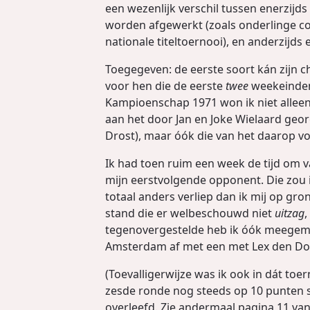
een wezenlijk verschil tussen enerzijd
worden afgewerkt (zoals onderlinge com
nationale titeltoernooi), en anderzijds
Toegegeven: de eerste soort kán zijn 
voor hen die de eerste
twee
weekeinden 
Kampioenschap 1971 won ik niet alleen 
aan het door Jan en Joke Wielaard geo
Drost), maar óók die van het daarop v
Ik had toen ruim een week de tijd om va
mijn eerstvolgende opponent. Die zou i
totaal anders verliep dan ik mij op gr
stand die er welbeschouwd niet
uitzag
,
tegenovergestelde heb ik óók meegemaa
Amsterdam af met een met Lex den Doo
(Toevalligerwijze was ik ook in dát toe
zesde ronde nog steeds op 10 punten s
overleefd. Zie andermaal pagina 11 va