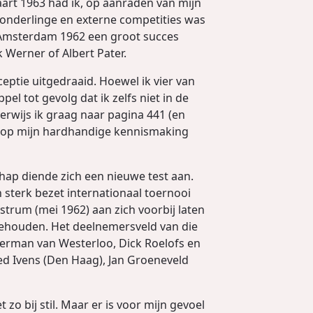
 maart 1963 had ik, op aanraden van mijn
n onderlinge en externe competities was
 Amsterdam 1962 een groot succes
 Werner of Albert Pater.
tie uitgedraaid. Hoewel ik vier van
l tot gevolg dat ik zelfs niet in de
erwijs ik graag naar pagina 441 (en
er op mijn hardhandige kennismaking
ap diende zich een nieuwe test aan.
 sterk bezet internationaal toernooi
ustrum (mei 1962) aan zich voorbij laten
gehouden. Het deelnemersveld van die
erman van Westerloo, Dick Roelofs en
red Ivens (Den Haag), Jan Groeneveld
 zo bij stil. Maar er is voor mijn gevoel