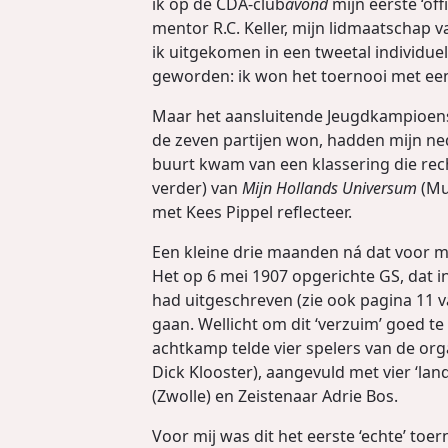
ik op de CDA-club
avond
mijn eerste ‘off
mentor R.C. Keller, mijn lidmaatschap 
ik uitgekomen in een tweetal individ
geworden: ik won het toernooi met een 
Maar het aansluitende Jeugdkampioensc
de zeven partijen won, hadden mijn ned
buurt kwam van een klassering die recht
verder) van
Mijn Hollands Universum
(Mui
met Kees Pippel reflecteer.
Een kleine drie maanden ná dat voor m
Het op 6 mei 1907 opgerichte GS, dat i
had uitgeschreven (zie ook pagina 11 
gaan. Wellicht om dit ‘verzuim’ goed 
achtkamp telde vier spelers van de or
Dick Klooster), aangevuld met vier ‘la
(Zwolle) en Zeistenaar Adrie Bos.
Voor mij was dit het eerste ‘echte’ toer