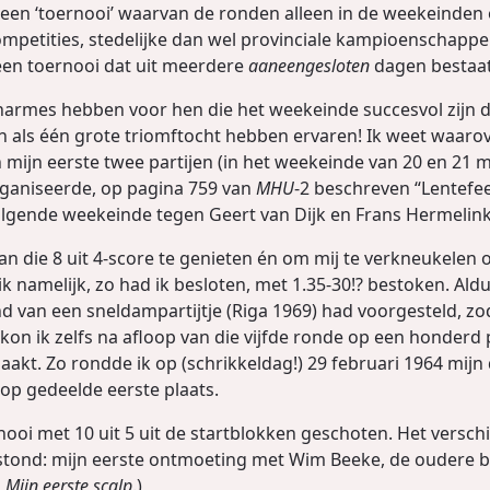
s een ‘toernooi’ waarvan de ronden alleen in de weekeinden 
petities, stedelijke dan wel provinciale kampioenschappen ó
 een toernooi dat uit meerdere
aaneengesloten
dagen bestaat
charmes hebben voor hen die het weekeinde succesvol zijn 
als één grote triomftocht hebben ervaren! Ik weet waarov
mijn eerste twee partijen (in het weekeinde van 20 en 21 m
rganiseerde, op pagina 759 van
MHU
-2 beschreven “Lentefee
olgende weekeinde tegen Geert van Dijk en Frans Hermelink
n die 8 uit 4-score te genieten én om mij te verkneukelen o
k namelijk, zo had ik besloten, met 1.35-30!? bestoken. Ald
ond van een sneldampartijtje (Riga 1969) had voorgesteld, z
 kon ik zelfs na afloop van die vijfde ronde op een honder
kt. Zo rondde ik op (schrikkeldag!) 29 februari 1964 mij
p gedeelde eerste plaats.
rnooi met 10 uit 5 uit de startblokken geschoten. Het versch
tond: mijn eerste ontmoeting met Wim Beeke, de oudere br
n
Mijn eerste scalp
.)