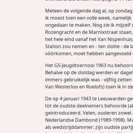
Meteen de volgende dag al, op zondag 1 
ik moest toen een volle week, namelij
ongedaan te maken. Nog zie ik mijzelf 
Rozengracht en de Marnixstraat staan,
het hele eind vanaf het Van Nispenhuis
Station zou nemen en - ten slotte - d
vóórkomen, moet hebben aangevoeld d
Het GS-Jeugdtoernooi 1963 nu behoorde 
Behalve op de slotdag werden er dagel
immers gebruikelijk was - vijftig zette
Van Westerloo en Roelofs) toen ik in 
De op 4 januari 1943 te Leeuwarden geb
tot de oudste deelnemers behoorde (al
geïntroduceerd. Velen, ouderen zowel al
Nederlandse Dambond (1989-1998). Maar
als wedstrijddammer: zijn oudste partij 