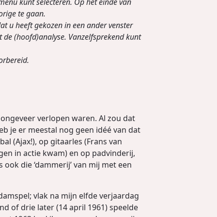
 menu kunt selecteren. Op het einde van
orige te gaan.
at u heeft gekozen in een ander venster
t de (hoofd)analyse. Vanzelfsprekend kunt
orbereid.
e ongeveer verlopen waren. Al zou dat
eb je er meestal nog geen idéé van dat
al (Ajax!), op gitaarles (Frans van
en in actie kwam) en op padvinderij,
 ook die ‘dammerij’ van mij met een
damspel; vlak na mijn elfde verjaardag
of drie later (14 april 1961) speelde