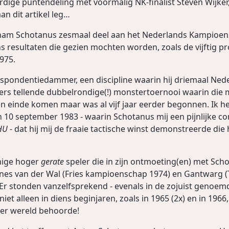
aardige puntendeling met voormalig NK-finalist Steven Wijke
an dit artikel leg…
ar nam Schotanus zesmaal deel aan het Nederlands Kampioens
 resultaten die gezien mochten worden, zoals de vijftig pro
1975.
espondentiedammer, een discipline waarin hij driemaal N
rs tellende dubbelrondige(!) monstertoernooi waarin die 
en einde komen maar was al vijf jaar eerder begonnen. Ik h
n 10 september 1983 - waarin Schotanus mij een pijnlijke 
HU
- dat hij mij de fraaie tactische winst demonstreerde die hi
enige hoger
gerate
speler die in zijn ontmoeting(en) met Sch
es van der Wal (Fries kampioenschap 1974) en Gantwarg (T
(Er stonden vanzelfsprekend - evenals in de zojuist genoemd
et alleen in diens beginjaren, zoals in 1965 (2x) en in 196
ter wereld behoorde!