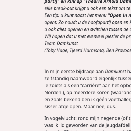
partij" en klik op "Theorie Arnold Dam
elke break-out krijgt u ook een tekst om t
Een tip: u kunt naast het menu
“Open in 
opent. Zo houdt u de hoofdpartij open en
u ook alles openen en switchen tussen de d
Wij hopen dat u met evenveel plezier de pr
Team Damkunst
(Toby Hage, Tjeerd Harmsma, Ben Provoost
In mijn eerste bijdrage aan
Damkunst
ha
zelfstandig naamwoord eigenlijk tussen
je zoiets als een “carrière” aan het opbo
Norden!), op meerdere koren (waaronder
en zoals bekend ben ik géén voetballer,
sisser afgelopen. Maar nee, dus.
In vogelvlucht: rond mijn negende (of 
was ik lid geworden van de jeugdafdeli