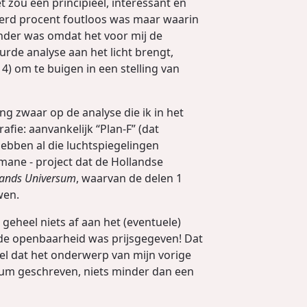
zou een principieel, interessant én
nderd procent foutloos was maar waarin
nder was omdat het voor mij de
uurde analyse aan het licht brengt,
) om te buigen in een stelling van
ng zwaar op de analyse die ik in het
ie: aanvankelijk “Plan-F” (dat
 hebben al die luchtspiegelingen
omane - project dat de Hollandse
lands Universum
, waarvan de delen 1
wen.
geheel niets af aan het (eventuele)
de openbaarheid was prijsgegeven! Dat
uel dat het onderwerp van mijn vorige
nium geschreven, niets minder dan een