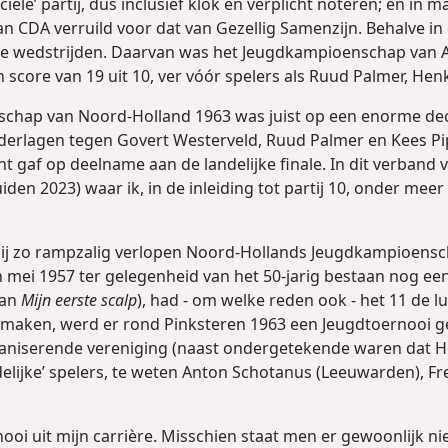
iciële’ partij, dus inclusief klok en verplicht noteren; en in
van CDA verruild voor dat van Gezellig Samenzijn. Behalve i
uele wedstrijden. Daarvan was het Jeugdkampioenschap van
score van 19 uit 10, ver vóór spelers als Ruud Palmer, Henk
hap van Noord-Holland 1963 was juist op een enorme decep
erlagen tegen Govert Westerveld, Ruud Palmer en Kees Pippe
 gaf op deelname aan de landelijke finale. In dit verband v
den 2023) waar ik, in de inleiding tot partij 10, onder me
ij zo rampzalig verlopen Noord-Hollands Jeugdkampioensch
n mei 1957 ter gelegenheid van het 50-jarig bestaan nog een
van
Mijn eerste scalp
), had - om welke reden ook - het 11 de l
te maken, werd er rond Pinksteren 1963 een Jeugdtoernooi 
ganiserende vereniging (naast ondergetekende waren dat H
ndelijke’ spelers, te weten Anton Schotanus (Leeuwarden), F
nooi uit mijn carrière. Misschien staat men er gewoonlijk niet