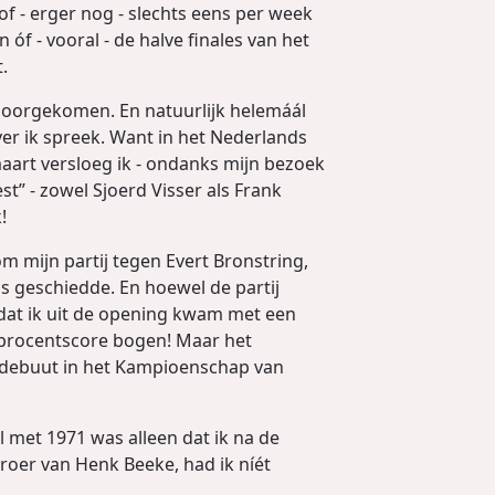
of - erger nog - slechts eens per week
f - vooral - de halve finales van het
.
doorgekomen. En natuurlijk helemáál
er ik spreek. Want in het Nederlands
aart versloeg ik - ondanks mijn bezoek
st” - zowel Sjoerd Visser als Frank
!
m mijn partij tegen Evert Bronstring,
us geschiedde. En hoewel de partij
odat ik uit de opening kwam met een
d procentscore bogen! Maar het
n debuut in het Kampioenschap van
il met 1971 was alleen dat ik na de
oer van Henk Beeke, had ik níét