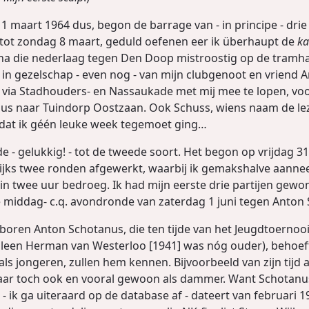
maart 1964 dus, begon de barrage van - in principe - drie pa
k tot zondag 8 maart, geduld oefenen eer ik überhaupt de
ka
na die nederlaag tegen Den Doop mistroostig op de tramhal
 in gezelschap - even nog - van mijn clubgenoot en vriend 
 via Stadhouders- en Nassaukade met mij mee te lopen, voor
e bus naar Tuindorp Oostzaan. Ook Schuss, wiens naam de l
at ik géén leuke week tegemoet ging…
- gelukkig! - tot de tweede soort. Het begon op vrijdag 3
ijks twee ronden afgewerkt, waarbij ik gemakshalve aannee
n in twee uur bedroeg. Ik had mijn eerste drie partijen gew
de middag- c.q. avondronde van zaterdag 1 juni tegen Anto
oren Anton Schotanus, die ten tijde van het Jeugdtoernooi
leen Herman van Westerloo [1941] was nóg ouder), behoeft 
s jongeren, zullen hem kennen. Bijvoorbeeld van zijn tijd a
 toch ook en vooral gewoon als dammer. Want Schotanus is
- ik ga uiteraard op de database af - dateert van februari 19