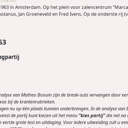
3 in Amsterdam. Op het plein voor zalencentrum “Marcanti” z
anus, Jan Groeneveld en Fred Ivens. Op de onderste rij (v.l.n
63
ngpartij
analyse van Matheo Boxum zijn de break-outs vervangen door een
 was bij de krantenrubrieken.
ingen nu op één plaats kunnen onderbrengen. In de analyse van B
enst de partij kunt kiezen uit het menu
“kies partij”
die net na d
 eerste grote test en uitdaging. Voor iedere uitweiding zult u een 