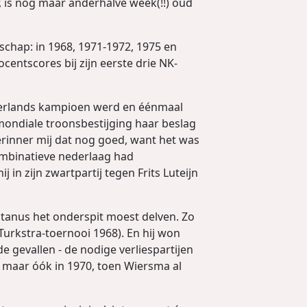
r, is nog maar anderhalve week(!!) oud
chap: in 1968, 1971-1972, 1975 en
centscores bij zijn eerste drie NK-
ederlands kampioen werd en éénmaal
mondiale troonsbestijging haar beslag
erinner mij dat nog goed, want het was
combinatieve nederlaag had
j in zijn zwartpartij tegen Frits Luteijn
otanus het onderspit moest delven. Zo
urkstra-toernooi 1968). En hij won
e gevallen - de nodige verliespartijen
6, maar óók in 1970, toen Wiersma al