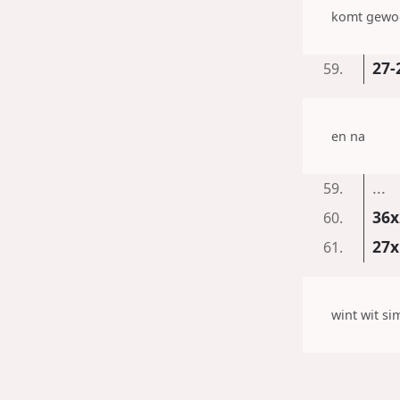
komt gewo
27-
59.
en na
...
59.
36x
60.
27x
61.
wint wit s