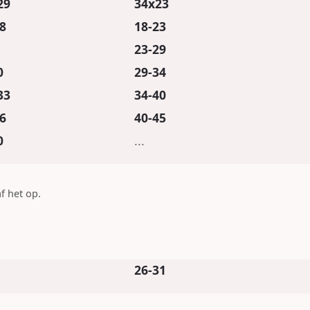
29
34x23
8
18-23
23-29
0
29-34
33
34-40
6
40-45
0
...
f het op.
26-31