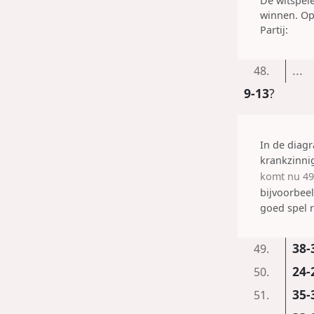
De witspele
winnen. Op 
Partij:
...
48.
9-13
?
In de dia
krankzinni
komt nu
49
bijvoorbee
goed spel 
38-
49.
24-
50.
35-
51.