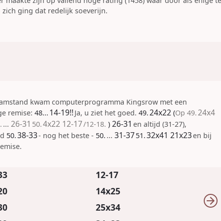
r maakte zijn op vallend hoge rating (1458) waar door als enige t
zich ging dat redelijk soeverijn.
gramstand kwam computerprogramma Kingsrow met een
14-19
!!
24x22
24x4
ge remise:
48...
Ja, u ziet het goed.
49.
Op
49.
...
26-31
4x22
12-17
26-31
.
50.
/12-18.
en altijd (31-27),
38-33
...
31-37
32x41
21x23
ld
50.
- nog het beste -
50.
51.
en bij
remise.
33
12-17
20
14x25
30
25x34