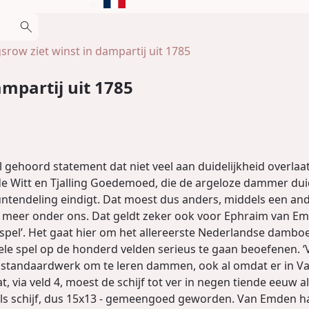
srow ziet winst in dampartij uit 1785
ampartij uit 1785
 gehoord statement dat niet veel aan duidelijkheid overlaat
Witt en Tjalling Goedemoed, die de argeloze dammer duide
untendeling eindigt. Dat moest dus anders, middels een an
 meer onder ons. Dat geldt zeker ook voor Ephraim van Em
pel’. Het gaat hier om het allereerste Nederlandse damboe
le spel op de honderd velden serieus te gaan beoefenen. 
 standaardwerk om te leren dammen, ook al omdat er in Va
t, via veld 4, moest de schijf tot ver in negen tiende eeuw
als schijf, dus 15x13 - gemeengoed geworden. Van Emden had