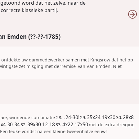
ngetoond word dat het zelve, naar de
orrecte klassieke partij.
an Emden (??-??-1785)
r ontdekte uw dammedewerker samen met Kingsrow dat het op
wintigste zet misging met de ‘remise’ van Van Emden. Niet
24-30
!
35x24
19x30
28x8
aaie, winnende combinatie
28...
29.
30.
2x4
30-34
39x30
12-18
4x22
17x50
32.
33.
met de extra dreiging
. Een leuke vondst na een kleine tweeënhalve eeuw!