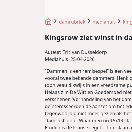
damrubriek
mediahuis
king
Kingsrow ziet winst in d
Auteur:
Eric van Dusseldorp
Mediahuis
25-04-2026
“Dammen is een remisespel” is een veel
vooral twee bekende dammers, Henk de 
topniveau dikwijls in een vreedzame p
Helaas zijn De Witt en Goedemoed niet
verschenen ‘Verhandeling van het dams
geïnteresseerden de aanzet om het ede
tegenwoordig niet meer gezien als het
‘damrust’ gold. Waar men nu 15x13 slaa
Emden is de Franse regel – doorslaan 