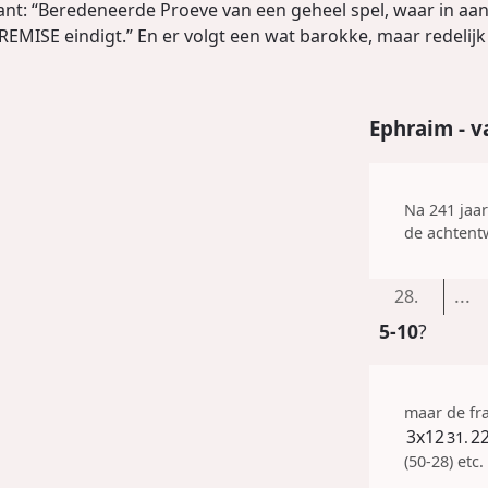
ant: “Beredeneerde Proeve van een geheel spel, waar in aa
MISE eindigt.” En er volgt een wat barokke, maar redelijk c
Ephraim - v
Na 241 jaa
de achtent
...
28.
5-10
?
maar de fr
3x12
2
31.
(50-28) etc