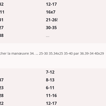
32
12-17
11
16x7
31
21-26
!
27
30-35
38
...
her la manœuvre 34. … 25-30 35.34x25 35-40 par 36.39-34 40x29
7-12
37
8-13
23
6-11
28
11-16
22
12-17