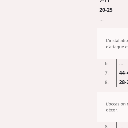
7-11
20-25
...
L’installat
d’attaque e
...
6.
44-
7.
28-
8.
L’occasion
décor.
...
8.