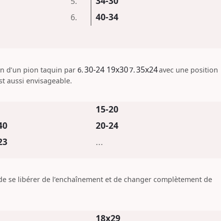
34-30
5.
40-34
6.
30-24
19x30
35x24
ion d’un pion taquin par
6.
7.
avec une position
st aussi envisageable.
15-20
40
20-24
23
...
 de se libérer de l’enchaînement et de changer complètement de
18x29