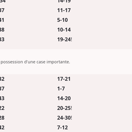
34
14-19
37
11-17
41
5-10
38
10-14
33
19-24
!
e possession d’une case importante.
32
17-21
37
1-7
43
14-20
22
20-25
!
28
24-30
!
42
7-12