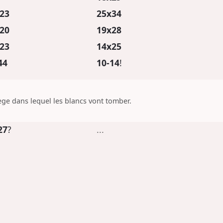
23
25x34
20
19x28
23
14x25
44
10-14
!
ge dans lequel les blancs vont tomber.
27
?
...