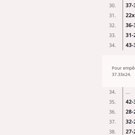
37-
30.
22x
31.
36-
32.
31-
33.
43-
34.
Pour empêc
37.33x24.
...
34.
42-
35.
28-
36.
32-
37.
27-
38.