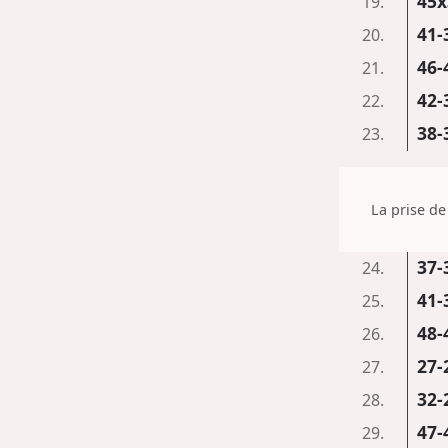
45x
19.
41-
20.
46-
21.
42-
22.
38-
23.
La prise d
37-
24.
41-
25.
48-
26.
27-
27.
32-
28.
47-
29.