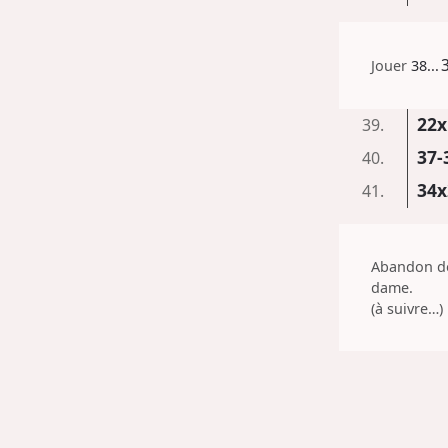
Jouer
38...
22x
39.
37-
40.
34x
41.
Abandon de
dame.
(à suivre…)