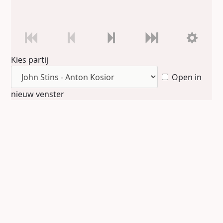
Kies partij
Open in
nieuw venster
John Stins - Anton Kosior (17-07-2025)
Rotterdams Open
Deze twee doorgewinterde toernooispelers
deden hun best om in Rotterdam een leuke
partij te spelen dat is gelukt:
30.