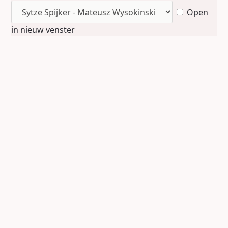
Open
in nieuw venster
Sytze Spijker - Mateusz Wysokinski (02-08-
2025)
Spijker kreeg in de tweede ronde een
curieuze 7-om-7 op het bord. Deze zijn
altijd remise, tenzij…
...
45.
8-13
?
Nu is het plots uit!
38-33
!
46.
...