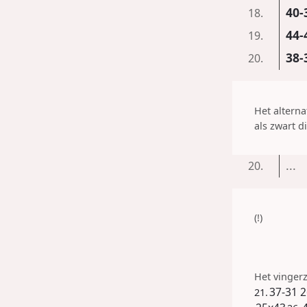
40-
18.
44-
19.
38-
20.
Het alterna
als zwart di
...
20.
(!)
Het vinger
37-31
2
21.