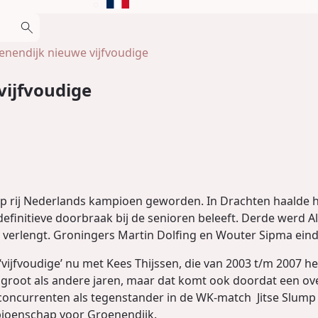
enendijk nieuwe vijfvoudige
vijfvoudige
r op rij Nederlands kampioen geworden. In Drachten haalde 
efinitieve doorbraak bij de senioren beleeft. Derde werd Al
verlengt. Groningers Martin Dolfing en Wouter Sipma eind
‘vijfvoudige’ nu met Kees Thijssen, die van 2003 t/m 2007 
 groot als andere jaren, maar dat komt ook doordat een ov
oncurrenten als tegenstander in de WK-match Jitse Slump 
pioenschap voor Groenendijk.