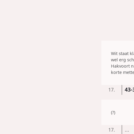
Wit staat k
wel erg sch
Hakvoort n
korte mette
43-
17.
(?)
...
17.