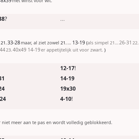
48x39
met winst voor wit.
38
?
...
33-28
...
13-19
26-31
t
21.
maar, al ziet zowel
21.
als simpel
21...
22.
44
40x49
14-19
23.
er appetijtelijk uit voor zwart.
12-17
!
31
14-19
24
19x30
24
4-10
!
 niet meer aan te pas en wordt volledig geblokkeerd.