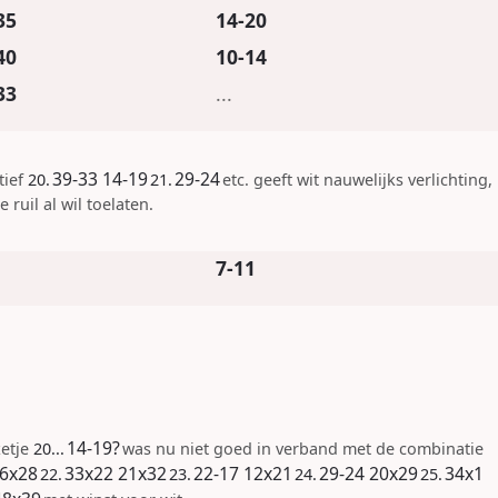
35
14-20
40
10-14
33
...
39-33
14-19
29-24
tief
20.
21.
etc. geeft wit nauwelijks verlichting,
e ruil al wil toelaten.
7-11
14-19
?
zetje
20...
was nu niet goed in verband met de combinatie
6x28
33x22
21x32
22-17
12x21
29-24
20x29
34x1
22.
23.
24.
25.