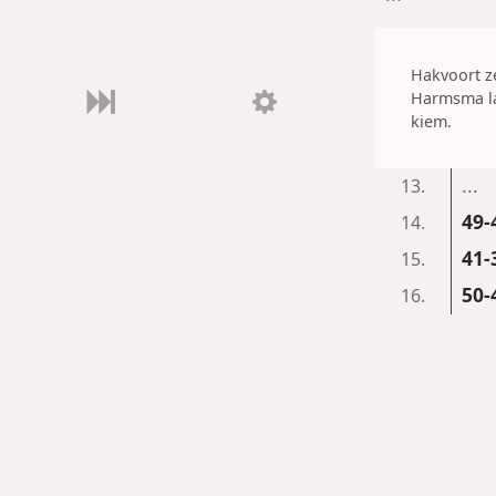
Hakvoort ze
Harmsma la
kiem.
...
13.
49-
14.
41-
15.
50-
16.