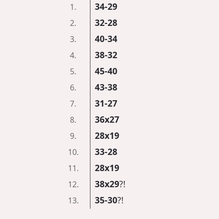
34-29
1.
32-28
2.
40-34
3.
38-32
4.
45-40
5.
43-38
6.
31-27
7.
36x27
8.
28x19
9.
33-28
10.
28x19
11.
38x29
?!
12.
35-30
?!
13.