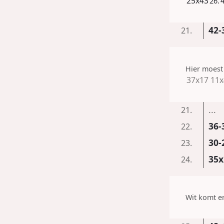
25x43
26.
42-
21.
Hier moes
37x17
11x
...
21.
36-
22.
30-
23.
35x
24.
Wit komt er