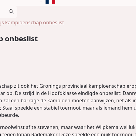
gs kampioenschap onbeslist
 onbeslist
schap zit ook het Gronings provinciaal kampioenschap ero
ar op. De strijd in de Hoofdklasse eindigde onbeslist: Dan
om zal een barrage de kampioen moeten aanwijzen, net als i
 Staal speelde een stabiel toernooi, maar als iemand hem u
gebeurde.
oernooiwinst af te stevenen, maar waar het Wijpkema wel luk
 tegen Johan Rademaker. Deze speelde een puik toernooi, d