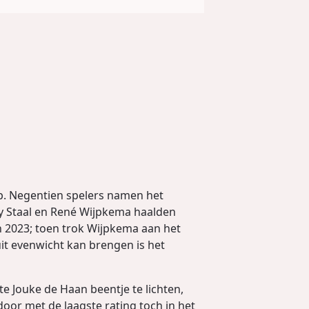
p. Negentien spelers namen het
ny Staal en René Wijpkema haalden
n 2023; toen trok Wijpkema aan het
it evenwicht kan brengen is het
te Jouke de Haan beentje te lichten,
oor met de laagste rating toch in het