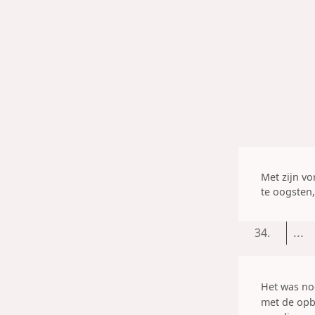
Met zijn vo
te oogsten
...
34.
Het was no
met de opbo