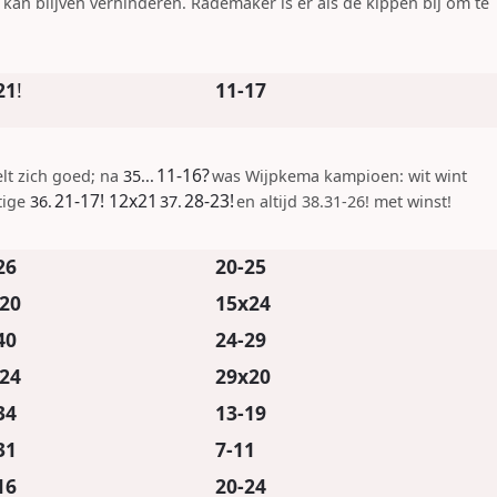
kan blijven verhinderen. Rademaker is er als de kippen bij om te
21
!
11-17
11-16
?
elt zich goed; na
35...
was Wijpkema kampioen: wit wint
21-17
!
12x21
28-23
!
tige
36.
37.
en altijd 38.31-26! met winst!
26
20-25
20
15x24
40
24-29
24
29x20
34
13-19
31
7-11
16
20-24