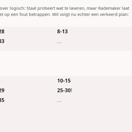
over logisch: Staal probeert wat te laveren, maar Rademaker laat
et op een fout betrappen. Wit volgt nu echter een verkeerd plan:
28
8-13
33
...
10-15
29
25-30
!
35
...