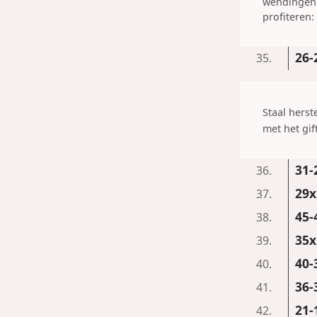
wendingen 
profiteren:
26-
35.
Staal herst
met het gif
31-
36.
29x
37.
45-
38.
35x
39.
40-
40.
36-
41.
21-
42.