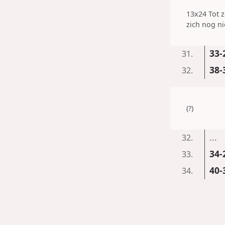
13x24 Tot z
zich nog ni
33-
31.
38-
32.
(?)
...
32.
34-
33.
40-
34.