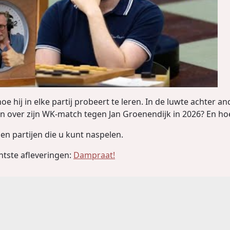
e hij in elke partij probeert te leren. In de luwte achter a
len over zijn WK-match tegen Jan Groenendijk in 2026? En hoe
en partijen die u kunt naspelen.
ntste afleveringen:
Dampraat!