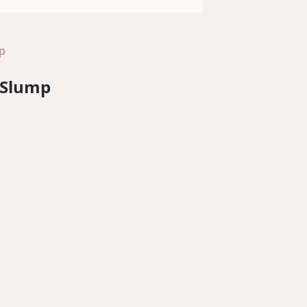
mp
e Slump