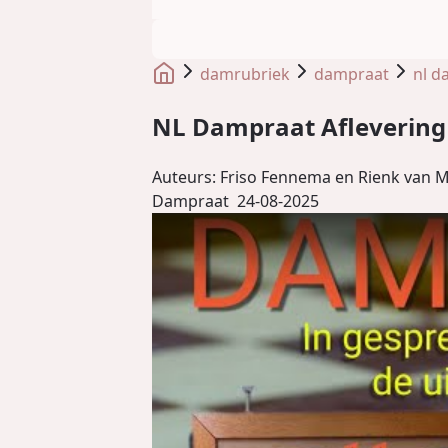
damrubriek
dampraat
nl d
NL Dampraat Aflevering 1
Auteurs:
Friso Fennema en Rienk van M
Dampraat
24-08-2025
Speel de video af