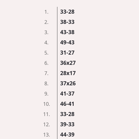
33-28
1.
38-33
2.
43-38
3.
49-43
4.
31-27
5.
36x27
6.
28x17
7.
37x26
8.
41-37
9.
46-41
10.
33-28
11.
39-33
12.
44-39
13.