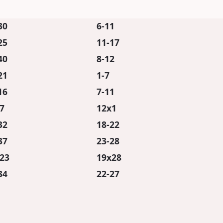
30
6-11
25
11-17
40
8-12
21
1-7
16
7-11
7
12x1
32
18-22
37
23-28
23
19x28
34
22-27