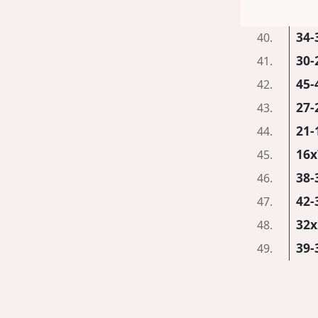
34-
40.
30-
41.
45-
42.
27-
43.
21-
44.
16x
45.
38-
46.
42-
47.
32x
48.
39-
49.