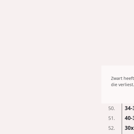
Zwart heeft
die verliest
34-
50.
40-
51.
30x
52.