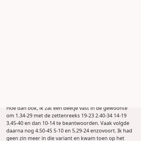
leuk om de lezer een eindje mee te nemen met de
thematiek, die mij naar de partij Mogilyansky-
Mistchanski bracht.
Met openingen in het damspel vind ik het prettig,
zeker nu jaren wat verder voortgeschreden zijn, om
al snel tot een stand te komen waarin de spelers op
hun eigen inzichten zijn aangewezen en waar in ieder
geval altijd muziek uit valt te halen. De studie die ik
erin heb gestoken, is vooral gericht op het
voorkomen van dusdanige vervlakkingen dat je van
spelbederf zou kunnen spreken. Natuurlijk is het
resultaat daarvan niet alleen een kwestie van
techniek, maar eveneens van persoonlijke smaak.
Hoe dan ook, ik zat een beetje vast in de gewoonte
om 1.34-29 met de zettenreeks 19-23 2.40-34 14-19
3.45-40 en dan 10-14 te beantwoorden. Vaak volgde
daarna nog 4.50-45 5-10 en 5.29-24 enzovoort. Ik had
geen zin meer in die variant en kwam toen op het